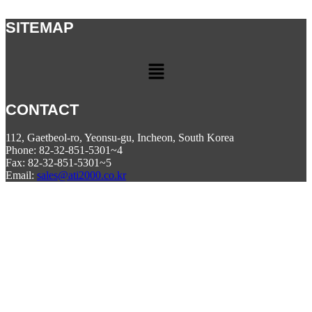
SITEMAP
Menu
CONTACT
112, Gaetbeol-ro, Yeonsu-gu, Incheon, South Korea
Phone: 82-32-851-5301~4
Fax: 82-32-851-5301~5
Email:
sales@ati2000.co.kr